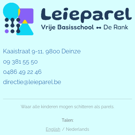
Kaaistraat 9-11, 9800 Deinze
09 381 55 50
0486 49 22 46
directie@leieparel.be
Waar alle kinderen mogen schitteren als parels.
Talen
English
Nederlands