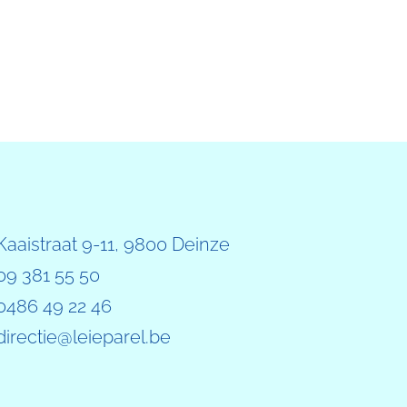
Kaaistraat 9-11, 9800 Deinze
09 381 55 50
0486 49 22 46
directie@leieparel.be